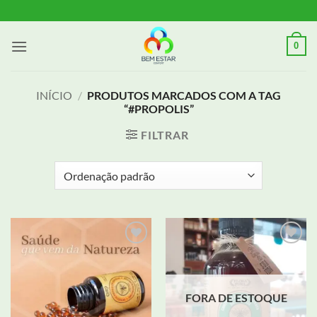
Skip
to
content
0
INÍCIO
/
PRODUTOS MARCADOS COM A TAG
“#PROPOLIS”
FILTRAR
Adicionar
Adicionar
aos meus
aos meus
desejos
desejos
FORA DE ESTOQUE