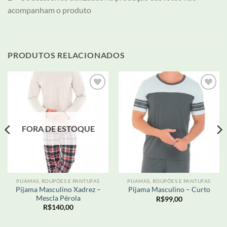
acompanham o produto
PRODUTOS RELACIONADOS
Adicionar
Adicionar
aos meus
aos meus
desejos
desejos
FORA DE ESTOQUE
PIJAMAS, ROUPÕES E PANTUFAS
PIJAMAS, ROUPÕES E PANTUFAS
Pijama Masculino Xadrez –
Pijama Masculino – Curto
Mescla Pérola
R$
99,00
R$
140,00
,50.