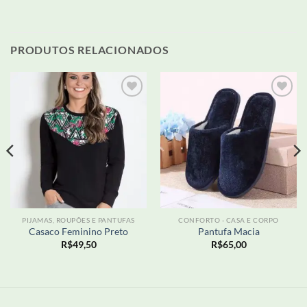
PRODUTOS RELACIONADOS
Adicionar
Adicionar
aos meus
aos meus
desejos
desejos
PIJAMAS, ROUPÕES E PANTUFAS
CONFORTO - CASA E CORPO
Casaco Feminino Preto
Pantufa Macia
R$
49,50
R$
65,00