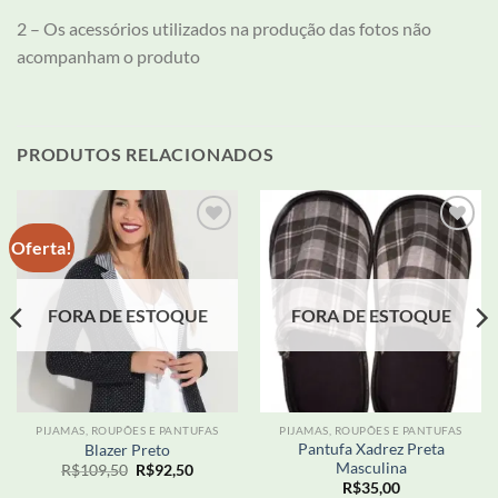
2 – Os acessórios utilizados na produção das fotos não
acompanham o produto
PRODUTOS RELACIONADOS
Oferta!
Adicionar
Adicionar
aos meus
aos meus
desejos
desejos
FORA DE ESTOQUE
FORA DE ESTOQUE
PIJAMAS, ROUPÕES E PANTUFAS
PIJAMAS, ROUPÕES E PANTUFAS
Pantufa Xadrez Preta
Blazer Preto
Masculina
O
O
R$
109,50
R$
92,50
preço
preço
R$
35,00