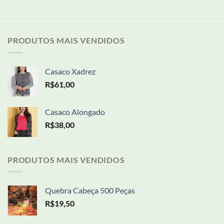
original
atual
era:
é:
R$109,50.
R$92,50.
PRODUTOS MAIS VENDIDOS
Casaco Xadrez
R$
61,00
Casaco Alongado
R$
38,00
PRODUTOS MAIS VENDIDOS
Quebra Cabeça 500 Peças
R$
19,50