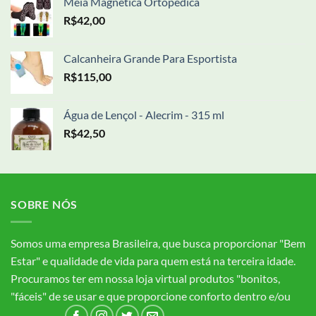
Meia Magnética Ortopédica
R$
42,00
Calcanheira Grande Para Esportista
R$
115,00
Água de Lençol - Alecrim - 315 ml
R$
42,50
SOBRE NÓS
Somos uma empresa Brasileira, que busca proporcionar "Bem
Estar" e qualidade de vida para quem está na terceira idade.
Procuramos ter em nossa loja virtual produtos "bonitos,
"fáceis" de se usar e que proporcione conforto dentro e/ou