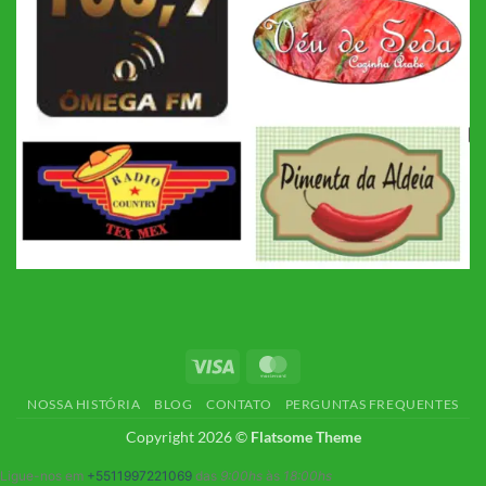
Visa
MasterCard
NOSSA HISTÓRIA
BLOG
CONTATO
PERGUNTAS FREQUENTES
Copyright 2026 ©
Flatsome Theme
Ligue-nos em
+5511997221069
das
9:00hs
às
18:00hs