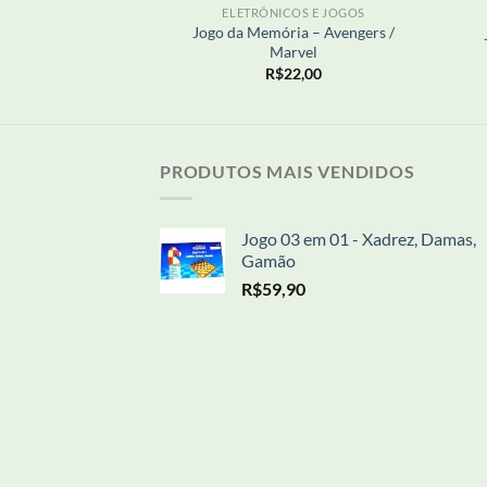
COS E JOGOS
ELETRÔNICOS E JOGOS
Jogo da Memória – Avengers /
Amplificadora
Marvel
36,25
R$
22,00
PRODUTOS MAIS VENDIDOS
Jogo 03 em 01 - Xadrez, Damas,
Gamão
R$
59,90