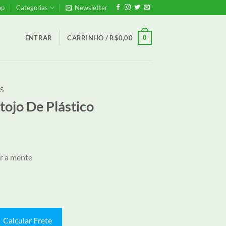
op
Categorias
Newsletter
0
ENTRAR
CARRINHO /
R$
0,00
S
tojo De Plástico
ar a mente
Calcular Frete