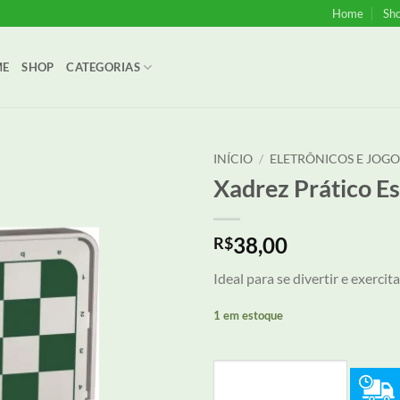
Home
Sh
ME
SHOP
CATEGORIAS
INÍCIO
/
ELETRÔNICOS E JOGO
Xadrez Prático Es
Adicionar
aos meus
desejos
38,00
R$
Ideal para se divertir e exercit
1 em estoque