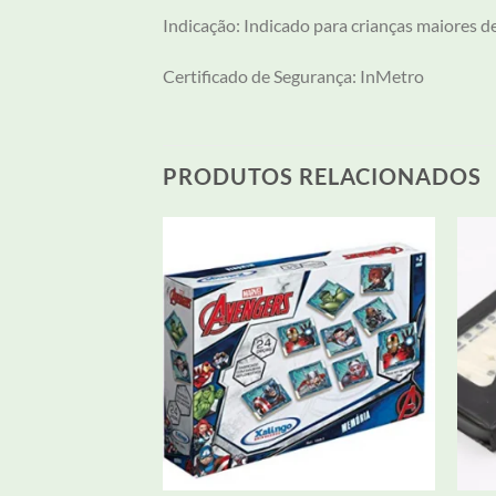
Indicação: Indicado para crianças maiores d
Certificado de Segurança: InMetro
PRODUTOS RELACIONADOS
Adicionar
Adicionar
aos meus
aos meus
desejos
desejos
+
+