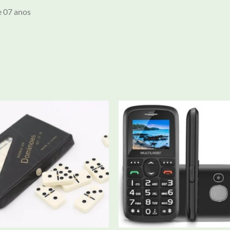
e 07 anos
Adicionar
Adicio
aos meus
aos m
desejos
desej
+