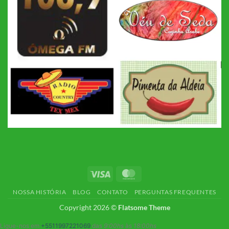
Visa
MasterCard
NOSSA HISTÓRIA
BLOG
CONTATO
PERGUNTAS FREQUENTES
Copyright 2026 ©
Flatsome Theme
Ligue-nos em
+5511997221069
das
9:00hs
às
18:00hs