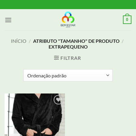
Skip
to
content
0
INÍCIO
/
ATRIBUTO "TAMANHO" DE PRODUTO
/
EXTRAPEQUENO
FILTRAR
Adicionar
aos meus
desejos