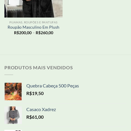
PIJAMAS, ROUPÕES E PANTUFAS
Roupão Masculino Em Plush
Faixa
R$
200,00
–
R$
260,00
de
preço:
R$200,00
através
R$260,00
PRODUTOS MAIS VENDIDOS
Quebra Cabeça 500 Peças
R$
19,50
Casaco Xadrez
R$
61,00