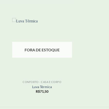
nar
Adicionar
eus
aos meus
os
desejos
FORA DE ESTOQUE
+
CONFORTO - CASA E CORPO
Luva Térmica
R$
71,50