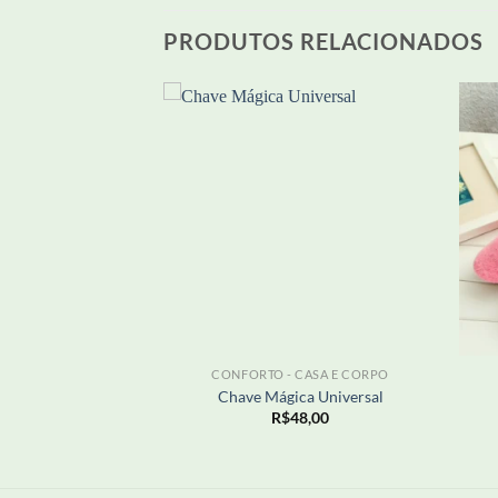
PRODUTOS RELACIONADOS
Adicionar
Adicionar
aos meus
aos meus
desejos
desejos
+
+
 CASA E CORPO
CONFORTO - CASA E CORPO
ecimento – Terapia
Chave Mágica Universal
05,00
R$
48,00