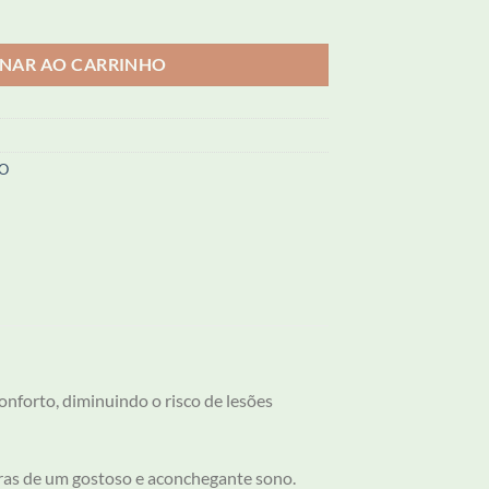
en Size quantidade
ONAR AO CARRINHO
PO
onforto, diminuindo o risco de lesões
horas de um gostoso e aconchegante sono.