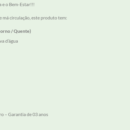
 e o Bem-Estar!!!
 má circulação, este produto tem:
Morno / Quente)
ova d’água
ro – Garantia de 03 anos