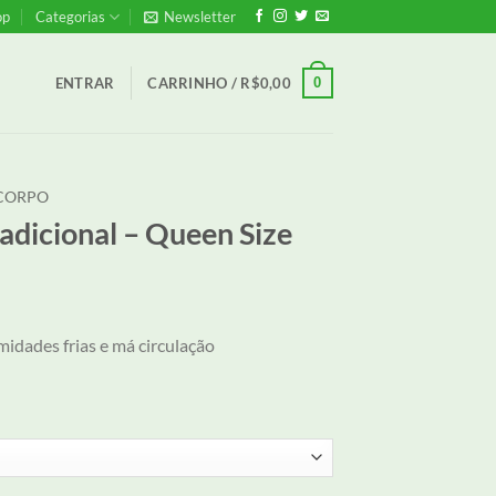
op
Categorias
Newsletter
0
ENTRAR
CARRINHO /
R$
0,00
 CORPO
adicional – Queen Size
idades frias e má circulação