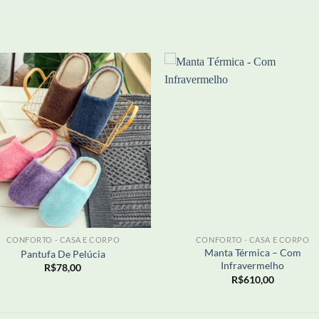
Adicionar
Adicio
aos meus
aos m
desejos
desej
+
CONFORTO - CASA E CORPO
CONFORTO - CASA E CORPO
Manta Térmica – Com
Pantufa De Pelúcia
Infravermelho
R$
78,00
R$
610,00