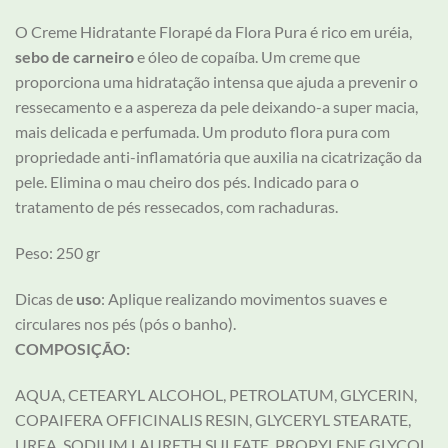
O Creme Hidratante Florapé da Flora Pura é rico em uréia,
sebo de carneiro
e óleo de copaíba. Um creme que
proporciona uma hidratação intensa que ajuda a prevenir o
ressecamento e a aspereza da pele deixando-a super macia,
mais delicada e perfumada. Um produto flora pura com
propriedade anti-inflamatória que auxilia na cicatrização da
pele. Elimina o mau cheiro dos pés. Indicado para o
tratamento de pés ressecados, com rachaduras.
Peso: 250 gr
Dicas de
uso
:
Aplique realizando movimentos suaves e
circulares nos pés (pós o banho).
COMPOSIÇÃO:
AQUA, CETEARYL ALCOHOL, PETROLATUM, GLYCERIN,
COPAIFERA OFFICINALIS RESIN, GLYCERYL STEARATE,
UREA, SODIUM LAURETH SULFATE, PROPYLENE GLYCOL,