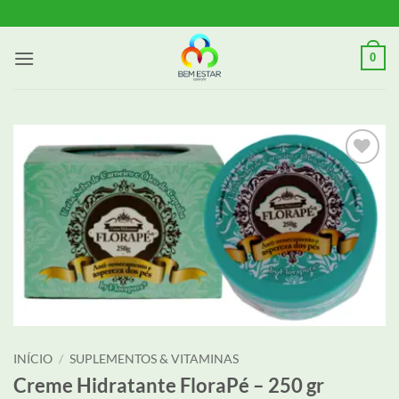
Skip
to
content
0
Adicionar
aos meus
desejos
INÍCIO
/
SUPLEMENTOS & VITAMINAS
Creme Hidratante FloraPé – 250 gr