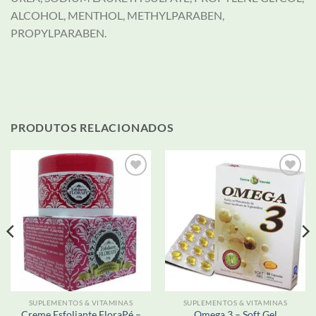
ALCOHOL, MENTHOL, METHYLPARABEN,
PROPYLPARABEN.
PRODUTOS RELACIONADOS
Adicionar
Adicionar
aos meus
aos meus
desejos
desejos
SUPLEMENTOS & VITAMINAS
SUPLEMENTOS & VITAMINAS
Creme Esfoliante FloraPé –
Omega 3 – Soft Gel