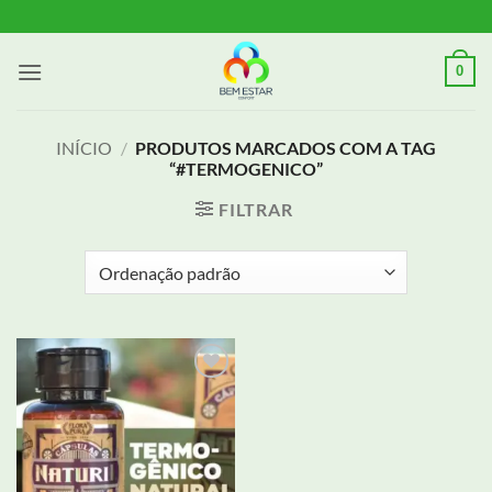
Skip
to
content
0
INÍCIO
/
PRODUTOS MARCADOS COM A TAG
“#TERMOGENICO”
FILTRAR
Adicionar
aos meus
desejos