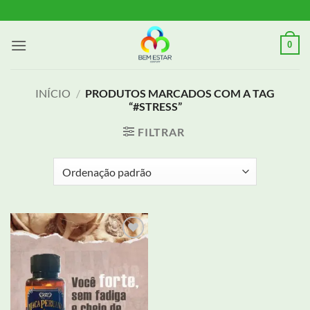
Skip
to
content
0
INÍCIO
/
PRODUTOS MARCADOS COM A TAG
“#STRESS”
FILTRAR
Adicionar
aos meus
desejos