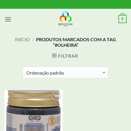
Skip
to
content
0
INÍCIO
/
PRODUTOS MARCADOS COM A TAG
“#OLHEIRA”
FILTRAR
Adicionar
aos meus
desejos