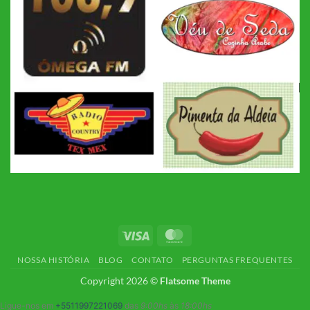
Visa
MasterCard
NOSSA HISTÓRIA
BLOG
CONTATO
PERGUNTAS FREQUENTES
Copyright 2026 ©
Flatsome Theme
Ligue-nos em
+5511997221069
das
9:00hs
às
18:00hs