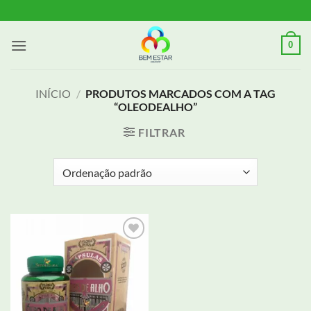
Skip
to
content
0
INÍCIO
/
PRODUTOS MARCADOS COM A TAG
“OLEODEALHO”
FILTRAR
Adicionar
aos meus
desejos