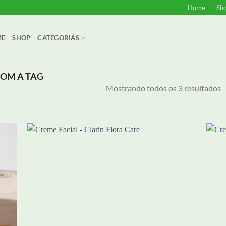
Home
Sh
ME
SHOP
CATEGORIAS
OM A TAG
Mostrando todos os 3 resultados
onar
Adicionar
eus
aos meus
jos
desejos