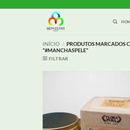
Skip
to
content
HO
INÍCIO
/
PRODUTOS MARCADOS C
“#MANCHASPELE”
FILTRAR
Adici
aos m
dese