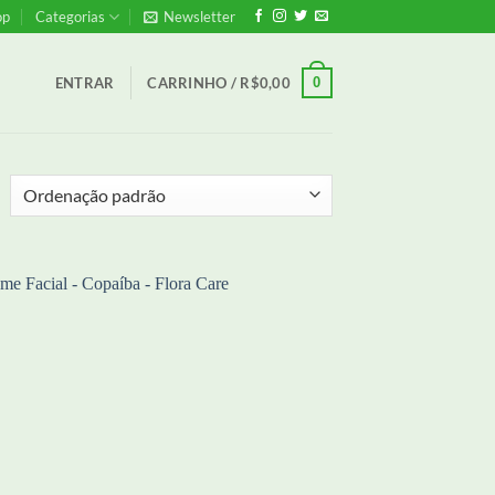
op
Categorias
Newsletter
0
ENTRAR
CARRINHO /
R$
0,00
Adicionar
aos meus
desejos