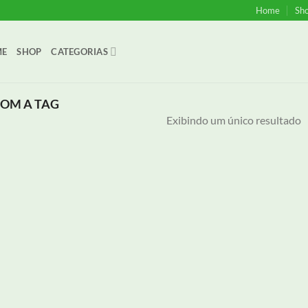
Home
Sh
ME
SHOP
CATEGORIAS
OM A TAG
Exibindo um único resultado
onar
eus
jos