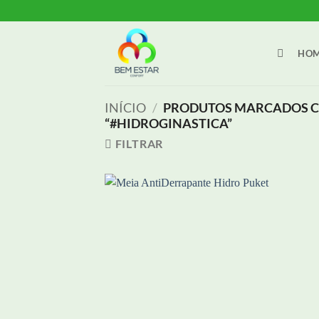
Skip
to
content
HO
INÍCIO
/
PRODUTOS MARCADOS C
“#HIDROGINASTICA”
FILTRAR
Adici
aos m
dese