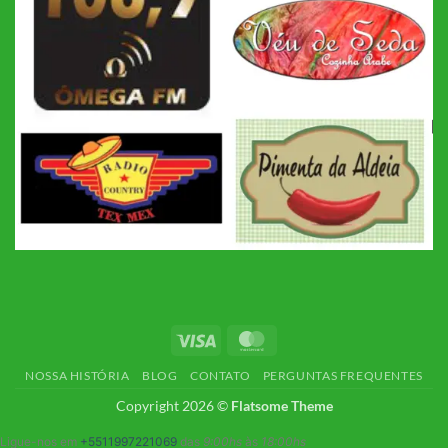
Visa
MasterCard
NOSSA HISTÓRIA
BLOG
CONTATO
PERGUNTAS FREQUENTES
Copyright 2026 ©
Flatsome Theme
Ligue-nos em
+5511997221069
das
9:00hs
às
18:00hs