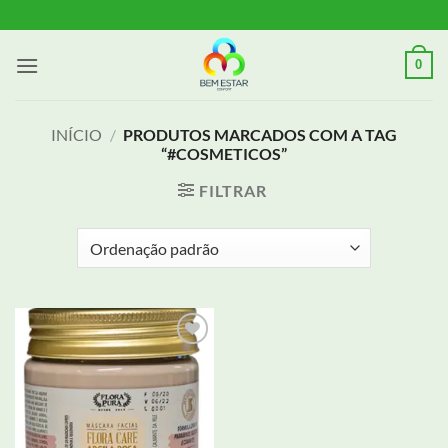
Skip
to
content
0
INÍCIO
/
PRODUTOS MARCADOS COM A TAG
“#COSMETICOS”
FILTRAR
Adicionar
aos meus
desejos