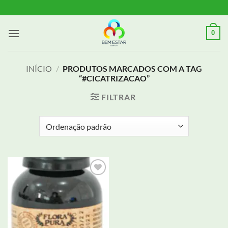
Skip
to
content
0
INÍCIO
/
PRODUTOS MARCADOS COM A TAG
“#CICATRIZACAO”
FILTRAR
Adicionar
aos meus
desejos