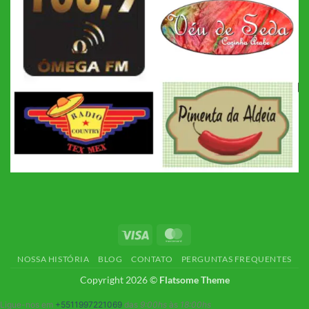
Visa
MasterCard
NOSSA HISTÓRIA
BLOG
CONTATO
PERGUNTAS FREQUENTES
Copyright 2026 ©
Flatsome Theme
Ligue-nos em
+5511997221069
das
9:00hs
às
18:00hs