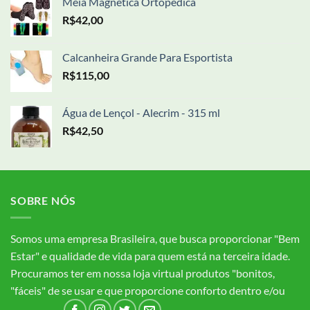
Meia Magnética Ortopédica
R$
42,00
Calcanheira Grande Para Esportista
R$
115,00
Água de Lençol - Alecrim - 315 ml
R$
42,50
SOBRE NÓS
Somos uma empresa Brasileira, que busca proporcionar "Bem
Estar" e qualidade de vida para quem está na terceira idade.
Procuramos ter em nossa loja virtual produtos "bonitos,
"fáceis" de se usar e que proporcione conforto dentro e/ou