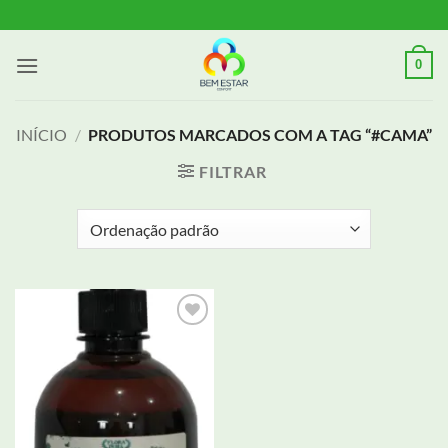
Skip
to
content
0
INÍCIO
/
PRODUTOS MARCADOS COM A TAG “#CAMA”
FILTRAR
Adicionar
aos meus
desejos