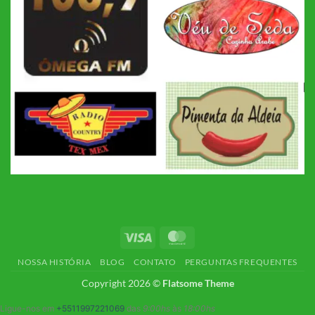
Visa
MasterCard
NOSSA HISTÓRIA
BLOG
CONTATO
PERGUNTAS FREQUENTES
Copyright 2026 ©
Flatsome Theme
Ligue-nos em
+5511997221069
das
9:00hs
às
18:00hs