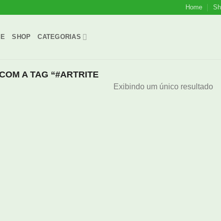
Home
Sh
ME
SHOP
CATEGORIAS
OM A TAG “#ARTRITE
Exibindo um único resultado
onar
s
us
jos