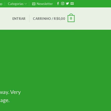
op
Categorias
Newsletter
0
ENTRAR
CARRINHO /
R$
0,00
 way. Very
page.