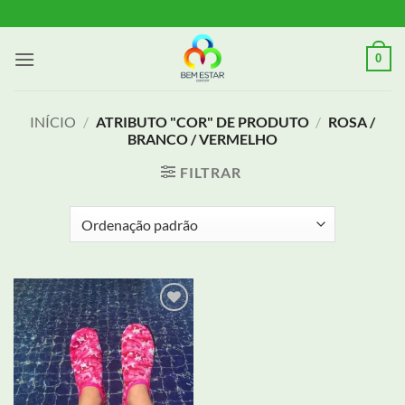
Skip
to
content
0
INÍCIO
/
ATRIBUTO "COR" DE PRODUTO
/
ROSA /
BRANCO / VERMELHO
FILTRAR
Adicionar
aos meus
desejos