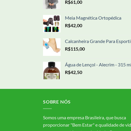
R$
61,00
Meia Magnética Ortopédica
R$
42,00
Calcanheira Grande Para Esporti
R$
115,00
Água de Lençol - Alecrim - 315 m
R$
42,50
SOBRE NÓS
Somos uma empresa Brasileira, que busca
proporcionar "Bem Estar" e qualidade de vi