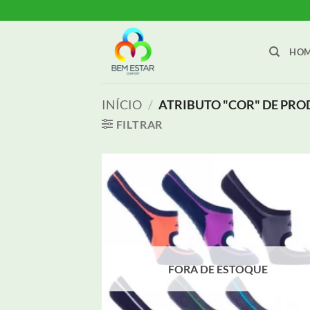
Skip
to
content
HO
INÍCIO
/
ATRIBUTO "COR" DE PR
FILTRAR
Adici
aos m
dese
FORA DE ESTOQUE