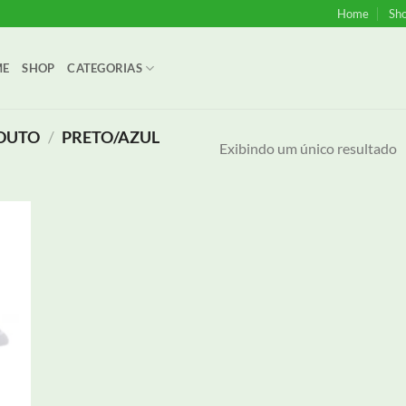
Home
Sh
ME
SHOP
CATEGORIAS
ODUTO
/
PRETO/AZUL
Exibindo um único resultado
onar
eus
jos