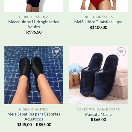
HIDRO- GINÁSTICA
HIDRO- GINÁSTICA
Macaquinho Hidroginástica
Maiô HidroGinástica Lupo
Adulto
R$
100,00
R$
96,50
Adicionar
Adicionar
aos meus
aos meus
desejos
desejos
HIDRO- GINÁSTICA
CONFORTO - CASA E CORPO
Meia Sapatilha para Esportes
Pantufa Macia
Aquáticos
R$
65,00
Faixa
R$
45,00
–
R$
55,00
de
preço: