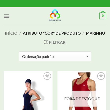
Skip
to
content
0
INÍCIO
/
ATRIBUTO "COR" DE PRODUTO
/
MARINHO
FILTRAR
Adicionar
Adicionar
aos meus
aos meus
desejos
desejos
FORA DE ESTOQUE