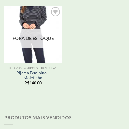
R$45,00
através
R$55,00
Adicionar
aos meus
desejos
FORA DE ESTOQUE
PIJAMAS, ROUPÕES E PANTUFAS
Pijama Feminino –
Moletinho
R$
140,00
PRODUTOS MAIS VENDIDOS