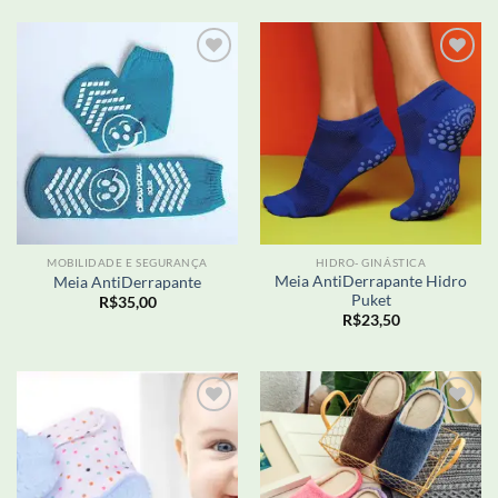
Adicionar
Adicionar
aos meus
aos meus
desejos
desejos
MOBILIDADE E SEGURANÇA
HIDRO- GINÁSTICA
Meia AntiDerrapante Hidro
Meia AntiDerrapante
Puket
R$
35,00
R$
23,50
Adicionar
Adicionar
aos meus
aos meus
desejos
desejos