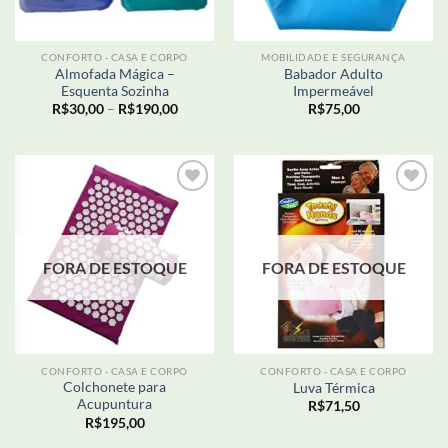
CONFORTO - CASA E CORPO
MOBILIDADE E SEGURANÇA
Almofada Mágica –
Babador Adulto
Esquenta Sozinha
Impermeável
Faixa
R$
30,00
–
R$
190,00
R$
75,00
de
preço:
R$30,00
através
R$190,00
Adicionar
Adicionar
aos meus
aos meus
desejos
desejos
FORA DE ESTOQUE
FORA DE ESTOQUE
CONFORTO - CASA E CORPO
CONFORTO - CASA E CORPO
Colchonete para
Luva Térmica
Acupuntura
R$
71,50
R$
195,00