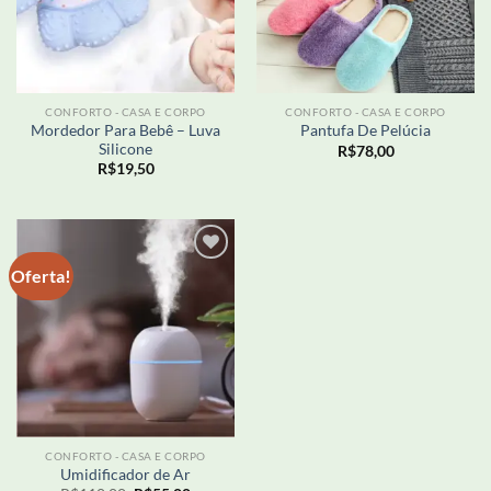
CONFORTO - CASA E CORPO
CONFORTO - CASA E CORPO
Mordedor Para Bebê – Luva
Pantufa De Pelúcia
Silicone
R$
78,00
R$
19,50
Oferta!
Adicionar
aos meus
desejos
CONFORTO - CASA E CORPO
Umidificador de Ar