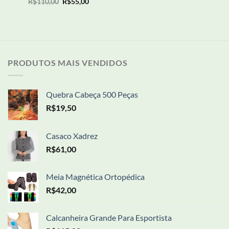
O
O
R$
110,00
R$
55,00
preço
preço
original
atual
era:
é:
R$110,00.
R$55,00.
PRODUTOS MAIS VENDIDOS
Quebra Cabeça 500 Peças
R$
19,50
Casaco Xadrez
R$
61,00
Meia Magnética Ortopédica
R$
42,00
Calcanheira Grande Para Esportista