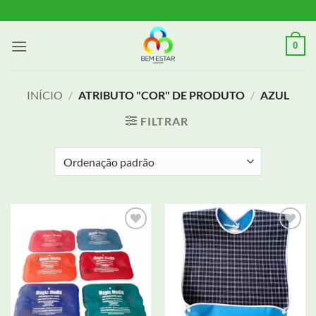
Skip
to
content
0
INÍCIO
/
ATRIBUTO "COR" DE PRODUTO
/
AZUL
FILTRAR
Adicionar
Adicionar
aos meus
aos meus
desejos
desejos